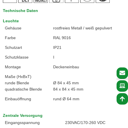
Technische Daten
Leuchte
Gehäuse
rostfreies Metall / weiß gepulvert
Farbe
RAL 9016
Schutzart
IP21
Schutzklasse
I
Montage
Deckeneinbau
Maße (HxBxT)
runde Blende
Ø 84 x 45 mm
quadratische Blende
84 x 84 x 45 mm
Einbauöffnung
rund Ø 64 mm
Zentrale Versorgung
Eingangsspannung
230VAC/170-260 VDC