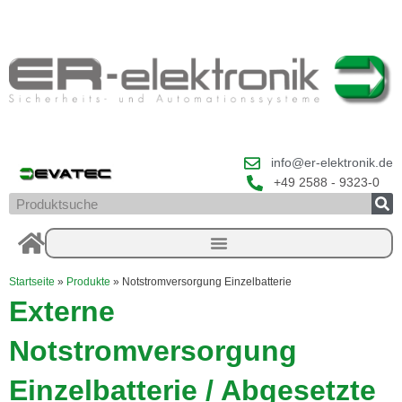
Zum
Inhalt
springen
info@er-elektronik.de
+49 2588 - 9323-0
Suche
Startseite
»
Produkte
»
Notstromversorgung Einzelbatterie
Externe
Notstromversorgung
Einzelbatterie / Abgesetzte