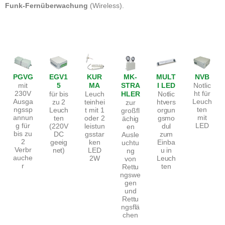
Funk-Fernüberwachung
(Wireless).
PGVG
EGV1
KUR
MK-
MULT
NVB
mit
Notlic
5
MA
STRA
I LED
230V
ht für
für bis
Leuch
Notlic
HLER
Ausga
Leuch
zu 2
teinhei
htvers
zur
ngssp
ten
Leuch
t mit 1
orgun
großfl
annun
mit
ten
oder 2
gsmo
ächig
g für
LED
(220V
leistun
dul
en
bis zu
DC
gsstar
zum
Ausle
2
geeig
ken
Einba
uchtu
Verbr
net)
LED
u in
ng
auche
2W
Leuch
von
r
ten
Rettu
ngswe
gen
und
Rettu
ngsflä
chen