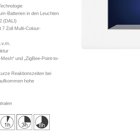
Technologie
um-Batterien in den Leuchten
2 (DALI)
7 Zoll Multi-Colour-
.v.m.
uktur
Mesh“ und „ZigBee-Point-to-
kurze Reaktionszeiten bei
nkaufkommen hohe
tralen