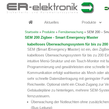
Zum
Inhalt
springen
Aktuelles
Produkte
Startseite
»
Produkte
»
Fernüberwachung
»
SEM 200 – Sma
SEM 200 Zigbee - Smart Emergency Master
kabelloses Überwachungssystem für bis zu 200 
SEM (
S
mart
E
mergency
M
aster) ist ein, den Zig
kabelloses Überwachungssystem für bis zu 200 Einz
intuitive Menü-Struktur und ein Touch-Monitor mit fa
Programmierung und gewährleisten eine schnelle I
Kommunikation erfolgt wahlweise als Mesh oder als 
sehr schnelle Datenübertragung mit geringster Funk
Reichweite. Optional steht ein Cloud-Zugang zur Ve
Gebäudepläne zu hinterlegen, mehrere SEM-Syste
fernzusteuern.
Überwachung der Notleuchten ohne zusätzliche
(Bus-Leitung)