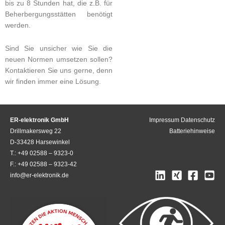
bis zu 8 Stunden hat, die z.B. für
Beherbergungsstätten benötigt
werden.
Sind Sie unsicher wie Sie die
neuen Normen umsetzen sollen?
Kontaktieren Sie uns gerne, denn
wir finden immer eine Lösung.
ER-elektronik GmbH
Impressum
Datenschutz
Drillmakersweg 22
Batteriehinweise
D-33428 Harsewinkel
T.: +49 02588 – 9323-0
F.: +49 02588 – 9323-42
info@er-elektronik.de