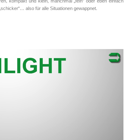
ren, kompakt und klein, manchmal „fein“ oder eben einfach
„schicker“… also für alle Situationen gewappnet.