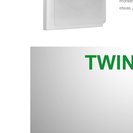
montie
etwas 