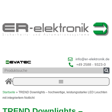
Zum
Inhalt
springen
info@er-elektronik.de
+49 2588 - 9323-0
Suche
Startseite
»
TREND Downlights – hochwertige, leistungsstarke LED Leuchten
mit integriertem Notlicht
TREND Downlights –