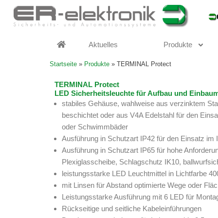
Zum
Inhalt
springen
Aktuelles
Produkte
Startseite
»
Produkte
»
TERMINAL Protect
TERMINAL Protect
LED Sicherheitsleuchte für Aufbau und Einbau
stabiles Gehäuse, wahlweise aus verzinktem Sta
beschichtet oder aus V4A Edelstahl für den Einsa
oder Schwimmbäder
Ausführung in Schutzart IP42 für den Einsatz im
Ausführung in Schutzart IP65 für hohe Anforderu
Plexiglasscheibe, Schlagschutz IK10, ballwurfsi
leistungsstarke LED Leuchtmittel in Lichtfarbe 4
mit Linsen für Abstand optimierte Wege oder Fl
Leistungsstarke Ausführung mit 6 LED für Mont
Rückseitige und seitliche Kabeleinführungen