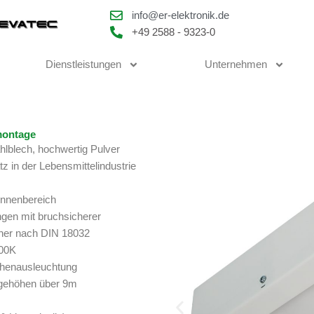
info@er-elektronik.de
+49 2588 - 9323-0
Dienstleistungen
Unternehmen
montage
hlblech, hochwertig Pulver
tz in der Lebensmittelindustrie
 Innenbereich
ngen mit bruchsicherer
cher nach DIN 18032
000K
ächenausleuchtung
agehöhen über 9m