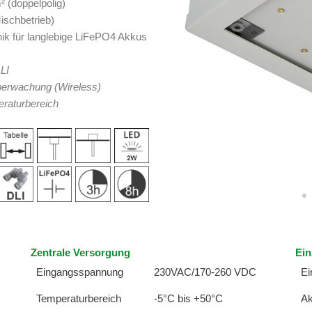
² (doppelpolig)
Mischbetrieb)
k für langlebige LiFePO4 Akkus
LI
überwachung (Wireless)
eraturbereich
Zentrale Versorgung
Ein
Eingangsspannung
230VAC/170-260 VDC
Ei
Temperaturbereich
-5°C bis +50°C
Ak