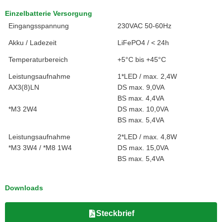
Einzelbatterie Versorgung
Eingangsspannung
230VAC 50-60Hz
Akku / Ladezeit
LiFePO4 / < 24h
Temperaturbereich
+5°C bis +45°C
Leistungsaufnahme
1*LED / max. 2,4W
AX3(8)LN
DS max. 9,0VA
BS max. 4,4VA
*M3 2W4
DS max. 10,0VA
BS max. 5,4VA
Leistungsaufnahme
2*LED / max. 4,8W
*M3 3W4 / *M8 1W4
DS max. 15,0VA
BS max. 5,4VA
Downloads
Steckbrief