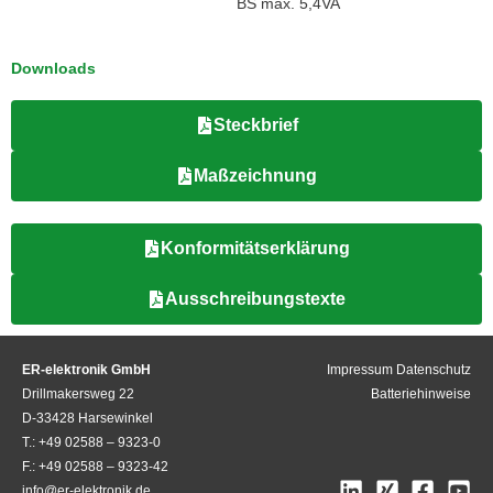
BS max. 5,4VA
Downloads
Steckbrief
Maßzeichnung
Konformitätserklärung
Ausschreibungstexte
ER-elektronik GmbH
Impressum
Datenschutz
Drillmakersweg 22
Batteriehinweise
D-33428 Harsewinkel
T.: +49 02588 – 9323-0
F.: +49 02588 – 9323-42
info@er-elektronik.de