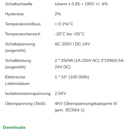
Schaltschwelle
Unenn x 0,85 = 195V +/- 4%
Hysterese
2%
Temperatureinfluss
< 0.1%/˚C
Temperaturbereich
-20˚C bis +55˚C
Schaltspannung
AC-250V / DC-24V
(angereiht)
Schaltleistung
2 * 250VA (1A-250V AC) 2*10W(0,5A-
(angereiht)
24V DC)
Elektrische
1 * 10⁵ (100 000h)
Lebensdauer
Isolationsnennspannung
2,5KV
Überspannung (Stoß)
4KV (Überspannungskategorie III
gem. IEC664-1)
Downloads