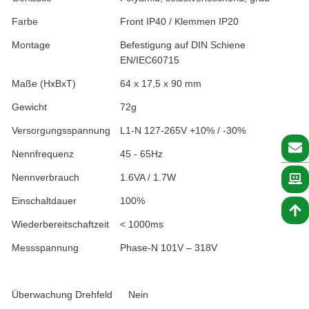
Farbe
Front IP40 / Klemmen IP20
Montage
Befestigung auf DIN Schiene
EN/IEC60715
Maße (HxBxT)
64 x 17,5 x 90 mm
Gewicht
72g
Versorgungsspannung
L1-N 127-265V +10% / -30%
Nennfrequenz
45 - 65Hz
Nennverbrauch
1.6VA / 1.7W
Einschaltdauer
100%
Wiederbereitschaftzeit
< 1000ms
Messspannung
Phase-N 101V – 318V
Überwachung Drehfeld
Nein