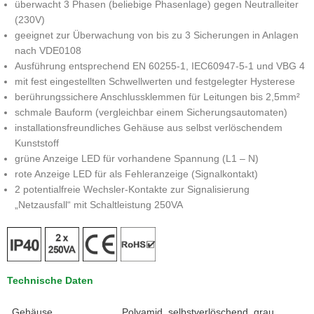
überwacht 3 Phasen (beliebige Phasenlage) gegen Neutralleiter
(230V)
geeignet zur Überwachung von bis zu 3 Sicherungen in Anlagen
nach VDE0108
Ausführung entsprechend EN 60255-1, IEC60947-5-1 und VBG 4
mit fest eingestellten Schwellwerten und festgelegter Hysterese
berührungssichere Anschlussklemmen für Leitungen bis 2,5mm²
schmale Bauform (vergleichbar einem Sicherungsautomaten)
installationsfreundliches Gehäuse aus selbst verlöschendem
Kunststoff
grüne Anzeige LED für vorhandene Spannung (L1 – N)
rote Anzeige LED für als Fehleranzeige (Signalkontakt)
2 potentialfreie Wechsler-Kontakte zur Si­gna­li­sie­rung
„Netzausfall“ mit Schaltleistung 250VA
Technische Daten
Gehäuse
Polyamid, selbstverlöschend, grau