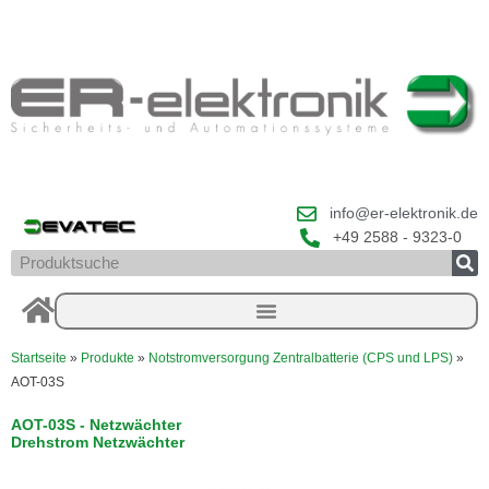
Zum
Inhalt
springen
info@er-elektronik.de
+49 2588 - 9323-0
Suche
Startseite
»
Produkte
»
Notstromversorgung Zentralbatterie (CPS und LPS)
»
AOT-03S
AOT-03S - Netzwächter
Drehstrom Netzwächter