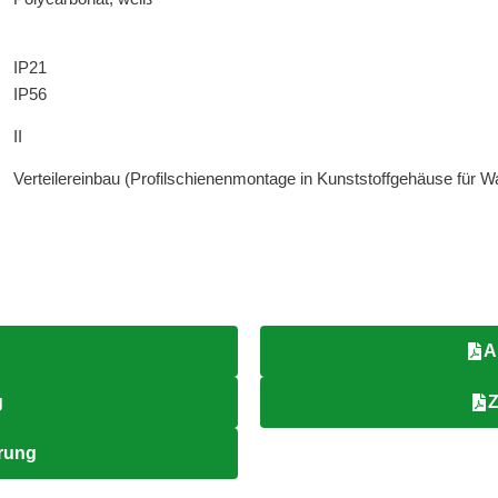
IP21
IP56
II
Verteilereinbau (Profilschienenmontage in Kunststoffgehäuse für W
A
g
Z
ärung