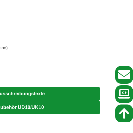
and)
usschreibungstexte
ubehör UD10/UK10