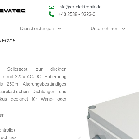
info@er-elektronik.de
+49 2588 - 9323-0
Dienstleistungen
Unternehmen
»
EGV15
em Selbsttest, zur direkten
ern mit 220V AC/DC, Entfernung
is 250m. Alterungsbeständiges
uerelastischen Dichtungen und
kkus geeignet für Wand- oder
ar
ntrolle)
zschluss