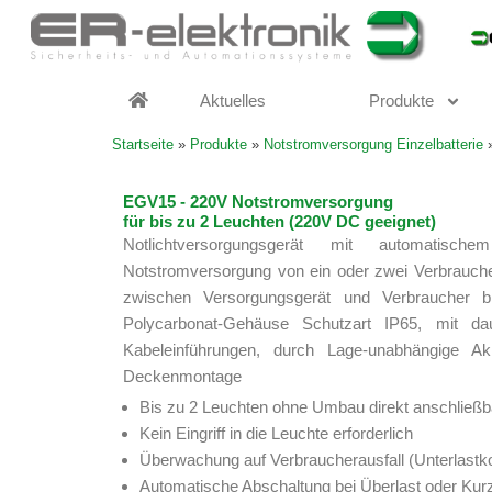
Zum
Inhalt
springen
Aktuelles
Produkte
Startseite
»
Produkte
»
Notstromversorgung Einzelbatterie
EGV15 - 220V Notstromversorgung
für bis zu 2 Leuchten (220V DC geeignet)
Notlichtversorgungsgerät mit automatisch
Notstromversorgung von ein oder zwei Verbrauch
zwischen Versorgungsgerät und Verbraucher b
Polycarbonat-Gehäuse Schutzart IP65, mit da
Kabeleinführungen, durch Lage-unabhängige A
Deckenmontage
Bis zu 2 Leuchten ohne Umbau direkt anschließb
Kein Eingriff in die Leuchte erforderlich
Überwachung auf Verbraucherausfall (Unterlastko
Automatische Abschaltung bei Überlast oder Kur