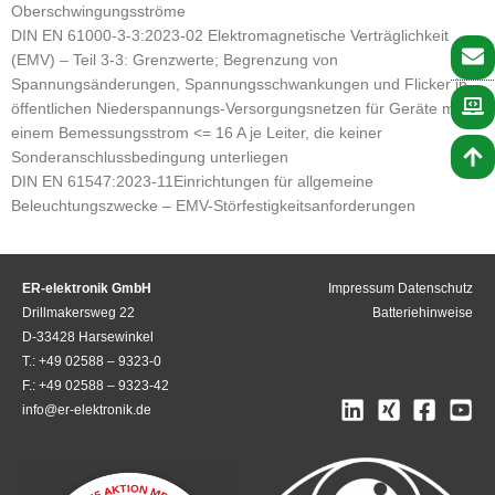
Oberschwingungsströme
DIN EN 61000-3-3:2023-02 Elektromagnetische Verträglichkeit
(EMV) – Teil 3-3: Grenzwerte; Begrenzung von
Spannungsänderungen, Spannungsschwankungen und Flicker in
öffentlichen Niederspannungs-Versorgungsnetzen für Geräte mit
einem Bemessungsstrom <= 16 A je Leiter, die keiner
Sonderanschlussbedingung unterliegen
DIN EN 61547:2023-11Einrichtungen für allgemeine
Beleuchtungszwecke – EMV-Störfestigkeitsanforderungen
ER-elektronik GmbH
Impressum
Datenschutz
Drillmakersweg 22
Batteriehinweise
D-33428 Harsewinkel
T.: +49 02588 – 9323-0
F.: +49 02588 – 9323-42
info@er-elektronik.de