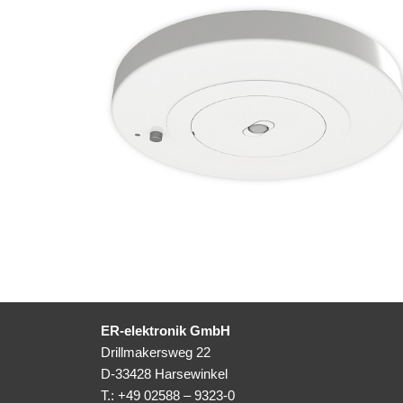
ER-elektronik GmbH
Drillmakersweg 22
D-33428 Harsewinkel
T.: +49 02588 – 9323-0