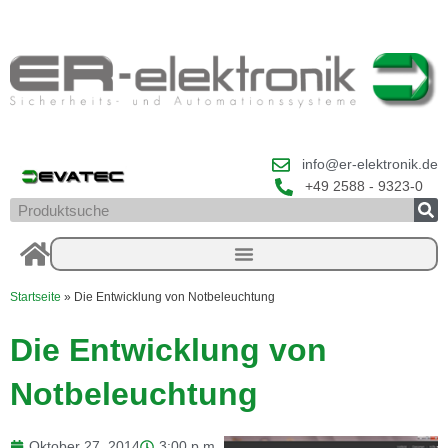
Zum
Inhalt
springen
info@er-elektronik.de
+49 2588 - 9323-0
Suche
Startseite
»
Die Entwicklung von Notbeleuchtung
Die Entwicklung von
Notbeleuchtung
Oktober 27, 2014
3:00 p.m.