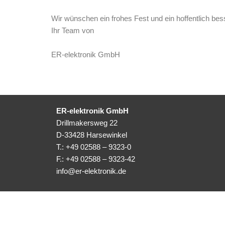
Wir wünschen ein frohes Fest und ein hoffentlich be
Ihr Team von
ER-elektronik GmbH
ER-elektronik GmbH
Drillmakersweg 22
D-33428 Harsewinkel
T.: +49 02588 – 9323-0
F.: +49 02588 – 9323-42
info@er-elektronik.de