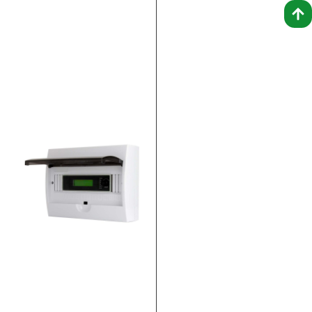
Mischbetriebsmodule
benötigt. Diese Bauteile
erwerben wir von
verschiedenen Herstellern
und rüsten unsere
Mehr lesen >>
Preiserhöhung unserer
Leuchten in
Sonderspannung und
den DLI-Z64
Überwachungszentralen
7. April 2022
Aufgrund der erfreulichen
Nachfrage nach unseren
Produkten ist unser
Lagerbestand an Prozessoren,
der eigentlich für 2-3 Jahre
kalkuliert war, aufgebraucht.
Eigentlich kein Problem, aber