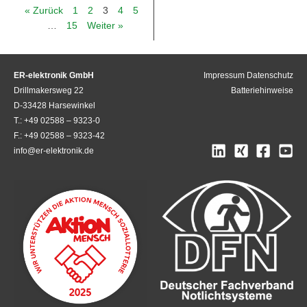
« Zurück
1
2
3
4
5
…
15
Weiter »
ER-elektronik GmbH
Impressum
Datenschutz
Drillmakersweg 22
Batteriehinweise
D-33428 Harsewinkel
T.: +49 02588 – 9323-0
F.: +49 02588 – 9323-42
info@er-elektronik.de