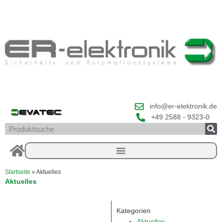
Zum
Inhalt
springen
info@er-elektronik.de
+49 2588 - 9323-0
Suche
Startseite
»
Aktuelles
Aktuelles
Anhaltende
S
S
S
S
S
S
Kategorien
e
e
e
e
e
e
Aktuelles