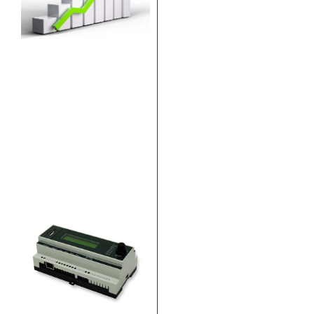
Jahr erfolgten
Preisanpassung,
sind wir – durch die
anhaltende
Materialverknappung
und stetig steigende
Einkaufspreise für
alle Arten von
Material –
gezwungen,
Mehr lesen >>
Aktualisierung
unserer
Gesamtpreisliste
26. April 2022
Neue Gesamtpreisliste
steht zum Download
bereit Wie zuvor