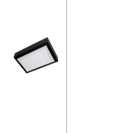
auf
Mehr lesen >>
Lieferverzögerung
VINATA
ANGULAR
24. März 2022
Verehrte Kunden, leider
können wir aktuell keine
Aufträge für unsere
Sicherheitsleuchte
VINATA Angular
bedienen, da sich eine
große Zulieferung
verzögern wird.
Aufgrund steigender
Corona-Fallzahlen
wurden
Mehr lesen >>