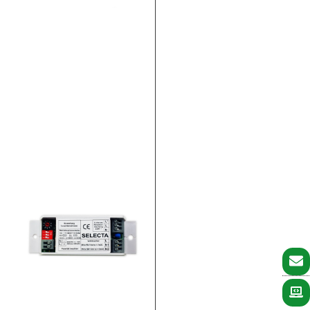
angekündigt mussten wir
aufgrund der
anhaltenden Halbleiter-
Krise die Preise für
unsere Adressbausteine
und DLI
Überwachung anpassen.
Diese Änderungen
wurden, nach dem
Mehr lesen >>
Preiserhöhung für
Adressbausteine und
Mischbetriebsmodule
14. April 2022
Damit unsere Leuchten von
Zentralbatterieanlagen
geschalten und überwacht
werden können, werden
Adressbausteine bzw.